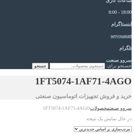
ساعات کاری
18:00 - 8:00
اینستاگرام
servosanatt
تلگرام
سروو صنعت
جستجو برای:
جستجو
1FT5074-1AF71-4AGO
خرید و فروش تجهیزات اتوماسیون صنعتی
سروو صنعت
محصولات
1FT5074-1AF71-4AGO
در حال نمایش یک نتیجه