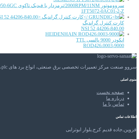
سرووموتور 2000RPM/11NM/ترمزدار با فیدبک تاکوی 1FU1050-6GC
1FT5072-0AC01-2-Z
کارت کنترل گراندیگ
NSI 52 44206-840.00
HEIDENHAIN
انکودر 9000 پالسی TTL
ROD426.0003-9000
سروو صنعت مرکز تعمیرات تخصصی برق صنعتی، انواع برد های plc، موتور های الکتریکی و . . . تعمیرات تخصصی و مهندسی را در مرکز تعمیرات تخصصی سروو صنعت تجربه کنید.
منوی اصلی
صفحه نخست
درباره ما
تماس با ما
اطلاعات تماس
قزوین,جاده قدیم کرج,بلوار ابوترابی