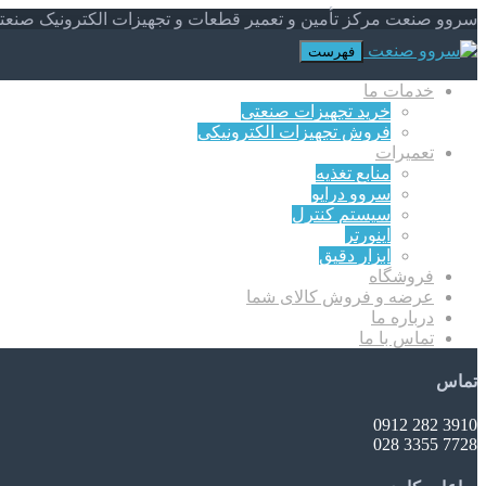
سروو صنعت مرکز تأمین و تعمیر قطعات و تجهیزات الکترونیک صنعت
فهرست
خدمات ما
خرید تجهیزات صنعتی
فروش تجهیزات الکترونیکی
تعمیرات
منابع تغذیه
سروو درایو
سیستم کنترل
اینورتر
ابزار دقیق
فروشگاه
عرضه و فروش کالای شما
درباره ما
تماس با ما
تماس
3910 282 0912
7728 3355 028