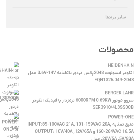
سایر برندها
محصولات
HEIDENHAIN
انکودر ابسولوت 2048پالس دردور باتغذیه 3.6V-14V مدل
EQN1325.049-2048
BERGER LAHR
سروو موتور 6000RPM 0.69KW ترمزدار با فیدبک انکودر
SER3910/4L3SS0CB
POWER-ONE
منبع تغذیه INPUT:85-100VAC 21A, 101-159VAC 20A,
160-264VAC 16.5A و OUTPUT: 10V/40A ,12V/65A
,20V/5A ,5V/80A مدل