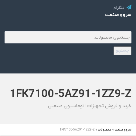
تلگرام
سروو صنعت
جستجو
1FK7100-5AZ91-1ZZ9-Z
خرید و فروش تجهیزات اتوماسیون صنعتی
سروو صنعت
محصولات
1FK7100-5AZ91-1ZZ9-Z