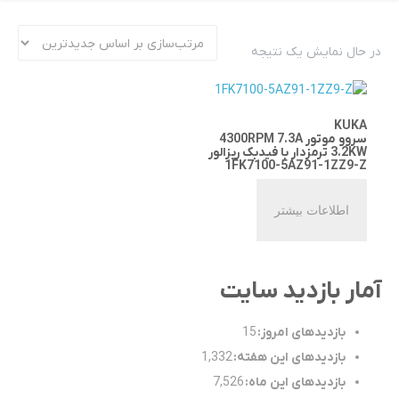
در حال نمایش یک نتیجه
KUKA
سروو موتور 4300RPM 7.3A
3.2KW ترمزدار با فیدبک ریزالور
1FK7100-5AZ91-1ZZ9-Z
اطلاعات بیشتر
آمار بازدید سایت
بازدیدهای امروز:
15
بازدیدهای این هفته:
1,332
بازدیدهای این ماه:
7,526