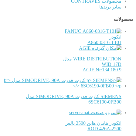
محصولات CONTRAVES
سایر برندها
محصولات
FANUC
انکودر
A860-0316-T101
AGIE
WIRE DISTRIBUTION مدل
WID-17D
AGIE Nr:134.180.9
SIEMENS کارت قدرت SIMODRIVE, 90A مدل
6SC6190-0FB00
انکودر هایدن هاین 2500 پالس
ROD 426A-2500