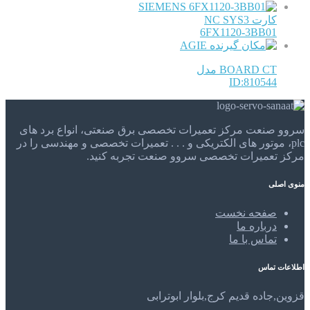
SIEMENS
کارت NC SYS3
6FX1120-3BB01
AGIE
BOARD CT مدل
ID:810544
سروو صنعت مرکز تعمیرات تخصصی برق صنعتی، انواع برد های
plc، موتور های الکتریکی و . . . تعمیرات تخصصی و مهندسی را در
مرکز تعمیرات تخصصی سروو صنعت تجربه کنید.
منوی اصلی
صفحه نخست
درباره ما
تماس با ما
اطلاعات تماس
قزوین,جاده قدیم کرج,بلوار ابوترابی