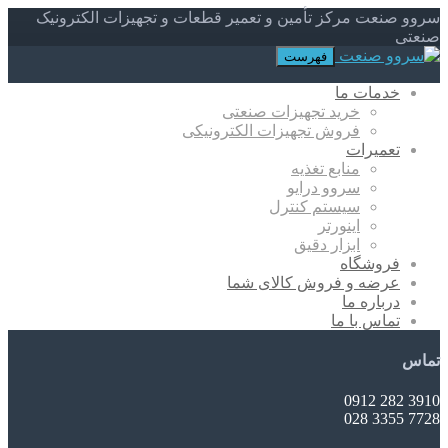
سروو صنعت مرکز تأمین و تعمیر قطعات و تجهیزات الکترونیک
صنعتی
فهرست
خدمات ما
خرید تجهیزات صنعتی
فروش تجهیزات الکترونیکی
تعمیرات
منابع تغذیه
سروو درایو
سیستم کنترل
اینورتر
ابزار دقیق
فروشگاه
عرضه و فروش کالای شما
درباره ما
تماس با ما
تماس
3910 282 0912
7728 3355 028