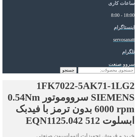
ساعات کاری
18:00 - 8:00
اینستاگرام
servosanatt
تلگرام
سروو صنعت
جستجو
جستجو
برای:
1FK7022-5AK71-1LG2
SIEMENS سرووموتور 0.54Nm
6000 rpm بدون ترمز با فیدبک
ابسلوت EQN1125.042 512
خرید و فروش تجهیزات اتوماسیون صنعتی