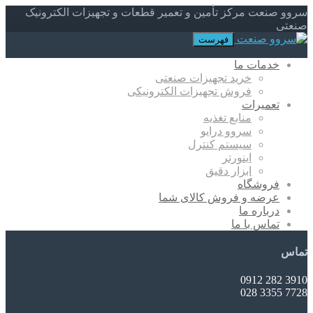
سروو صنعت مرکز تأمین و تعمیر قطعات و تجهیزات الکترونیک
صنعتی
فهرست
خدمات ما
خرید تجهیزات صنعتی
فروش تجهیزات الکترونیکی
تعمیرات
منابع تغذیه
سروو درایو
سیستم کنترل
اینورتر
ابزار دقیق
فروشگاه
عرضه و فروش کالای شما
درباره ما
تماس با ما
تماس
3910 282 0912
7728 3355 028