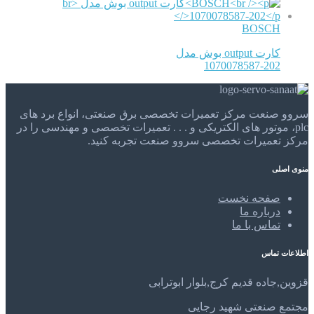
BOSCH
کارت output بوش مدل
1070078587-202
سروو صنعت مرکز تعمیرات تخصصی برق صنعتی، انواع برد های
plc، موتور های الکتریکی و . . . تعمیرات تخصصی و مهندسی را در
مرکز تعمیرات تخصصی سروو صنعت تجربه کنید.
منوی اصلی
صفحه نخست
درباره ما
تماس با ما
اطلاعات تماس
قزوین,جاده قدیم کرج,بلوار ابوترابی
مجتمع صنعتی شهید رجایی