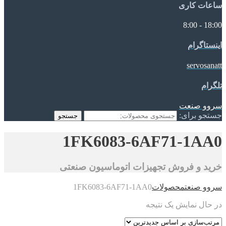
ساعات کاری
18:00 - 8:00
اینستاگرام
servosanatt
تلگرام
سروو صنعت
جستجو برای:
جستجو
1FK6083-6AF71-1AA0
خرید و فروش تجهیزات اتوماسیون صنعتی
سروو صنعت
محصولات
1FK6083-6AF71-1AA0
در حال نمایش یک نتیجه