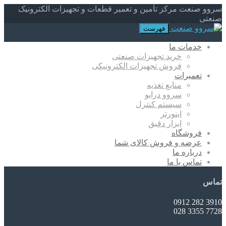
سروو صنعت مرکز تأمین و تعمیر قطعات و تجهیزات الکترونیک
صنعتی
فهرست
خدمات ما
خرید تجهیزات صنعتی
فروش تجهیزات الکترونیکی
تعمیرات
منابع تغذیه
سروو درایو
سیستم کنترل
اینورتر
ابزار دقیق
فروشگاه
عرضه و فروش کالای شما
درباره ما
تماس با ما
تماس
3910 282 0912
7728 3355 028