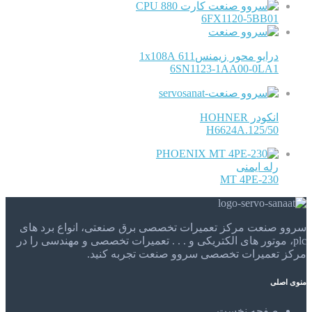
کارت CPU 880
6FX1120-5BB01
درایو محور زیمنس611 1x108A
6SN1123-1AA00-0LA1
انکودر HOHNER
H6624A.125/50
PHOENIX
رله ایمنی
MT 4PE-230
سروو صنعت مرکز تعمیرات تخصصی برق صنعتی، انواع برد های
plc، موتور های الکتریکی و . . . تعمیرات تخصصی و مهندسی را در
مرکز تعمیرات تخصصی سروو صنعت تجربه کنید.
منوی اصلی
صفحه نخست