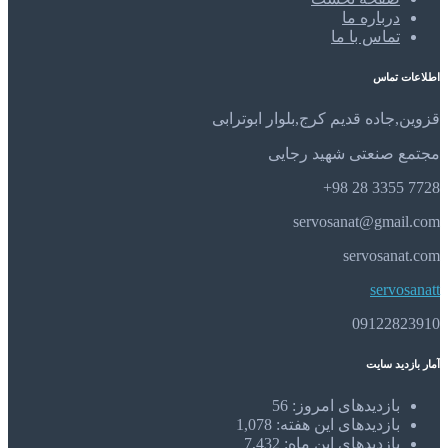
درباره ما
تماس با ما
اطلاعات تماس
قزوین,جاده قدیم کرج,بلوار ابوترابی
مجتمع صنعتی شهید رجایی
7728 3355 28 98+
servosanat@gmail.com
servosanat.com
servosanatt
09122823910
آمار بازدید سایت
بازدیدهای امروز:
56
بازدیدهای این هفته:
1,078
بازدیدهای این ماه:
7,432