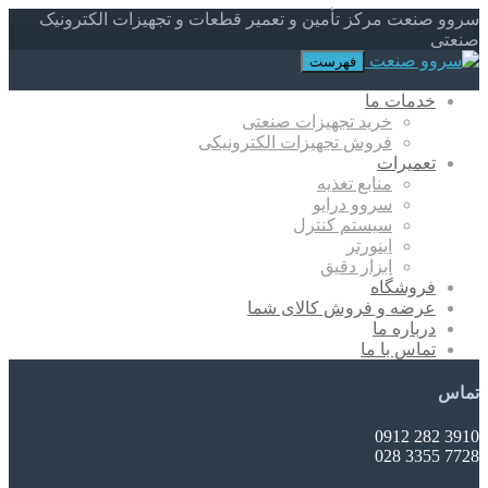
سروو صنعت مرکز تأمین و تعمیر قطعات و تجهیزات الکترونیک
صنعتی
فهرست
خدمات ما
خرید تجهیزات صنعتی
فروش تجهیزات الکترونیکی
تعمیرات
منابع تغذیه
سروو درایو
سیستم کنترل
اینورتر
ابزار دقیق
فروشگاه
عرضه و فروش کالای شما
درباره ما
تماس با ما
تماس
3910 282 0912
7728 3355 028