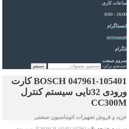
ساعات کاری
18:00 - 8:00
اینستاگرام
servosanatt
تلگرام
سروو صنعت
جستجو برای:
جستجو
047961-105401 BOSCH کارت
ورودی 32تایی سیستم کنترل
CC300M
خرید و فروش تجهیزات اتوماسیون صنعتی
سروو صنعت
محصولات
047961-105401 BOSCH کارت ورودی