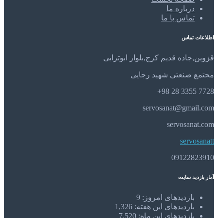
درباره ما
تماس با ما
اطلاعات تماس
قزوین,جاده قدیم کرج,بلوار ابوترابی
مجتمع صنعتی شهید رجایی
7728 3355 28 98+
servosanat@gmail.com
servosanat.com
servosanatt
09122823910
آمار بازدید سایت
بازدیدهای امروز:
9
بازدیدهای این هفته:
1,326
بازدیدهای این ماه:
7,520