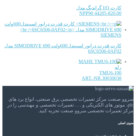
کارت I/O گراندیگ مدل
NPP90 44205-820.00
SIEMENS
کارت قدرت درایور اسپیندل600ولت SIMODRIVE 690 مدل
6SC6506-0AF02
MAHE
رله
TMU6-100
ART.-NR.30030038
سروو صنعت مرکز تعمیرات تخصصی برق صنعتی، انواع برد های
plc، موتور های الکتریکی و . . . تعمیرات تخصصی و مهندسی را در
مرکز تعمیرات تخصصی سروو صنعت تجربه کنید.
منوی اصلی
صفحه نخست