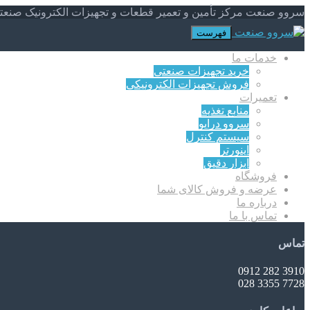
سروو صنعت مرکز تأمین و تعمیر قطعات و تجهیزات الکترونیک صنعت
فهرست
خدمات ما
خرید تجهیزات صنعتی
فروش تجهیزات الکترونیکی
تعمیرات
منابع تغذیه
سروو درایو
سیستم کنترل
اینورتر
ابزار دقیق
فروشگاه
عرضه و فروش کالای شما
درباره ما
تماس با ما
تماس
3910 282 0912
7728 3355 028