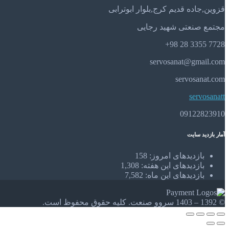
قزوین,جاده قدیم کرج,بلوار ابوترابی
مجتمع صنعتی شهید رجایی
7728 3355 28 98+
servosanat@gmail.com
servosanat.com
servosanatt
09122823910
آمار بازدید سایت
بازدیدهای امروز:
158
بازدیدهای این هفته:
1,308
بازدیدهای این ماه:
7,582
© 1392 – 1403 سروو صنعت. کلیه حقوق محفوظ است.