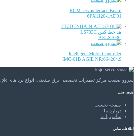
RCM servointerface Board
6FX1120-1AD01
HEIDENHAIN
هد خط کش LS703C
AELS703C
Intelligent Motor Controller
IMC-01B AGIE NR:664264.9
سروو صنعت مرکز تعمیرات تخصصی برق صنعتی، انواع برد های plc، موتور های الکتریکی و . . . تعمیرات تخصصی و مهندسی را در مرکز تعمیرات تخصصی سروو صنعت تجربه کنید.
منوی اصلی
صفحه نخست
درباره ما
تماس با ما
اطلاعات تماس