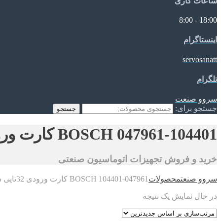
ساعات کاری
18:00 - 8:00
اینستاگرام
servosanatt
تلگرام
سروو صنعت
جستجو برای:
جستجو
047961-104401 BOSCH کارت ورودی 32تایی سیستم کنترل CC300M
خرید و فروش تجهیزات اتوماسیون صنعتی
سروو صنعت
محصولات
047961-104401 BOSCH کارت ورودی 32تایی سیستم کنترل CC300M
در حال نمایش یک نتیجه