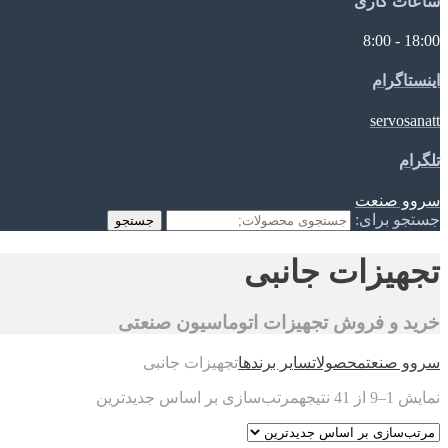
ساعات کاری
18:00 - 8:00
اینستاگرام
servosanatt
تلگرام
سروو صنعت
جستجو برای:
جستجو
تجهیزات جانبی
خرید و فروش تجهیزات اتوماسیون صنعتی
سروو صنعت
محصولات
سایر برندها
تجهیزات جانبی
نمایش 1–9 از 41 نتیجه
مرتب‌سازی بر اساس جدیدترین