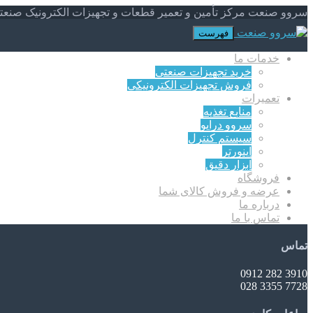
سروو صنعت مرکز تأمین و تعمیر قطعات و تجهیزات الکترونیک صنعت
فهرست
خدمات ما
خرید تجهیزات صنعتی
فروش تجهیزات الکترونیکی
تعمیرات
منابع تغذیه
سروو درایو
سیستم کنترل
اینورتر
ابزار دقیق
فروشگاه
عرضه و فروش کالای شما
درباره ما
تماس با ما
تماس
3910 282 0912
7728 3355 028