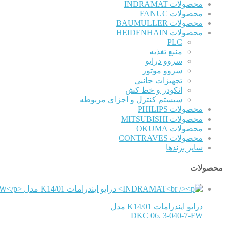
محصولات INDRAMAT
محصولات FANUC
محصولات BAUMULLER
محصولات HEIDENHAIN
PLC
منبع تغذیه
سروو درایو
سروو موتور
تجهیزات جانبی
انکودر و خط کش
سیستم کنترل و اجزای مربوطه
محصولات PHILIPS
محصولات MITSUBISHI
محصولات OKUMA
محصولات CONTRAVES
سایر برندها
محصولات
درایو ایندرامات K14/01 مدل
DKC 06. 3-040-7-FW