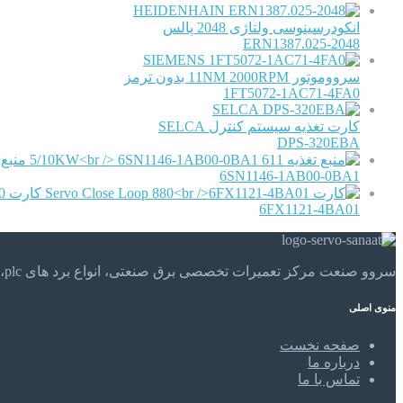
HEIDENHAIN
انکودرسینوسی ولتاژی 2048 پالس
ERN1387.025-2048
SIEMENS
سرووموتور 11NM 2000RPM بدون ترمز
1FT5072-1AC71-4FA0
SELCA
کارت تغذیه سیستم کنترل SELCA
DPS-320EBA
منبع تغذی
6SN1146-1AB00-0BA1
کارت Servo Close Loop 880
6FX1121-4BA01
سروو صنعت مرکز تعمیرات تخصصی برق صنعتی، انواع برد های plc، موتور های الکتریکی و . . . تعمیرات تخصصی و مهندسی را در مرکز تعمیرات تخصصی سروو صنعت تجربه کنید.
منوی اصلی
صفحه نخست
درباره ما
تماس با ما