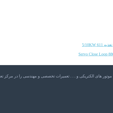
ه 611 5/10KW