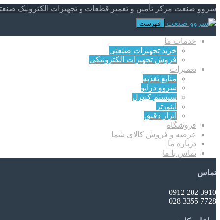
سروو صنعت مرکز تأمین و تعمیر قطعات و تجهیزات الکترونیک صنعت
فهرست
خدمات ما
خرید تجهیزات صنعتی
فروش تجهیزات الکترونیکی
تعمیرات
منابع تغذیه
سروو درایو
سیستم کنترل
اینورتر
ابزار دقیق
فروشگاه
عرضه و فروش کالای شما
درباره ما
تماس با ما
تماس
3910 282 0912
7728 3355 028