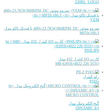
230RL LOGO
VEM
سروو موتور 400v,23.7KW,960RPM, DC با فیدبک تاکو مدل
MFDr.160.3
PHILIPS
کارت I/O کنترل 432 مدل
MB 6395E(4022 226 3531)
PILZ
رله کنترل
P1EG
MICRO CONTROL
گیج الکترونیک مدل
DINAMIC 4/1