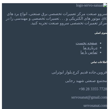
سروو صنعت مرکز تعمیرات تخصصی برق صنعتی، انواع برد های
plc، موتور های الکتریکی و . . . تعمیرات تخصصی و مهندسی را در
مرکز تعمیرات تخصصی سروو صنعت تجربه کنید.
منوی اصلی
صفحه نخست
درباره ما
تماس با ما
اطلاعات تماس
قزوین,جاده قدیم کرج,بلوار ابوترابی
مجتمع صنعتی شهید رجایی
7728 3355 28 98+
servosanat@gmail.com
servosanat.com