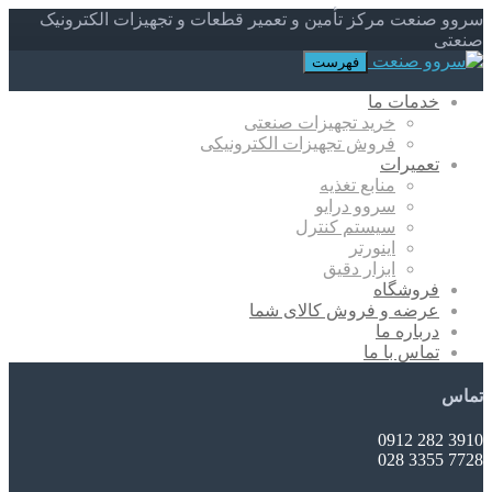
سروو صنعت مرکز تأمین و تعمیر قطعات و تجهیزات الکترونیک
صنعتی
فهرست
خدمات ما
خرید تجهیزات صنعتی
فروش تجهیزات الکترونیکی
تعمیرات
منابع تغذیه
سروو درایو
سیستم کنترل
اینورتر
ابزار دقیق
فروشگاه
عرضه و فروش کالای شما
درباره ما
تماس با ما
تماس
3910 282 0912
7728 3355 028