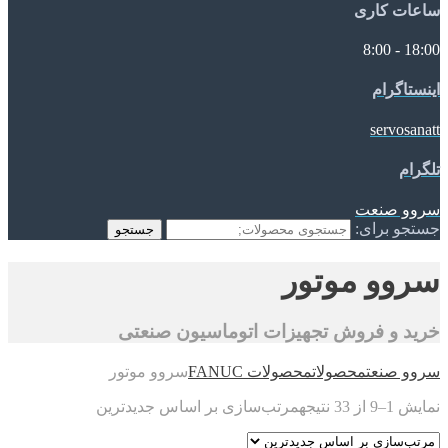
ساعات کاری
18:00 - 8:00
اینستاگرام
servosanatt
تلگرام
سروو صنعت
جستجو برای:
جستجو
سروو موتور
خرید و فروش تجهیزات اتوماسیون صنعتی
سروو صنعت
محصولات
محصولات FANUC
سروو موتور
نمایش 1–9 از 33 نتیجه
مرتب‌سازی بر اساس جدیدترین