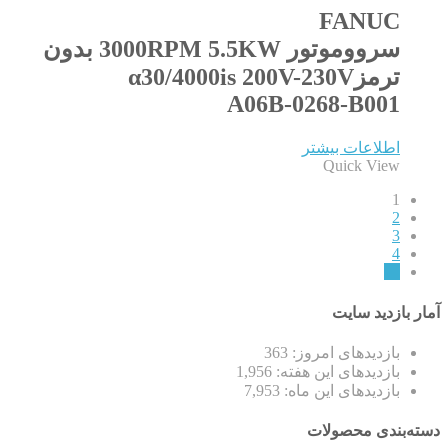
FANUC
سرووموتور 3000RPM 5.5KW بدون
ترمزα30/4000is 200V-230V
A06B-0268-B001
اطلاعات بیشتر
Quick View
1
2
3
4
←
آمار بازدید سایت
بازدیدهای امروز:
363
بازدیدهای این هفته:
1,956
بازدیدهای این ماه:
7,953
دسته‌بندی محصولات