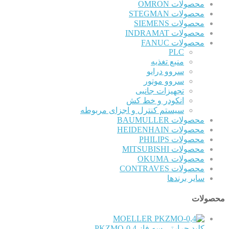
محصولات OMRON
محصولات STEGMAN
محصولات SIEMENS
محصولات INDRAMAT
محصولات FANUC
PLC
منبع تغذیه
سروو درایو
سروو موتور
تجهیزات جانبی
انکودر و خط کش
سیستم کنترل و اجزای مربوطه
محصولات BAUMULLER
محصولات HEIDENHAIN
محصولات PHILIPS
محصولات MITSUBISHI
محصولات OKUMA
محصولات CONTRAVES
سایر برندها
محصولات
MOELLER
کلید حرارتی سه فاز PKZMO-0,4