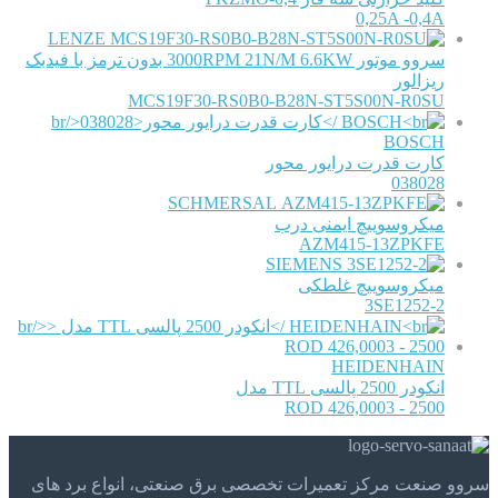
0,25A -0,4A
LENZE
سروو موتور 3000RPM 21N/M 6.6KW بدون ترمز با فیدبک
ریزالور
MCS19F30-RS0B0-B28N-ST5S00N-R0SU
BOSCH
کارت قدرت درایور محور
038028
SCHMERSAL
میکروسوییچ ایمنی درب
AZM415-13ZPKFE
SIEMENS
میکروسوییچ غلطکی
3SE1252-2
HEIDENHAIN
انکودر 2500 پالسی TTL مدل
ROD 426,0003 - 2500
سروو صنعت مرکز تعمیرات تخصصی برق صنعتی، انواع برد های