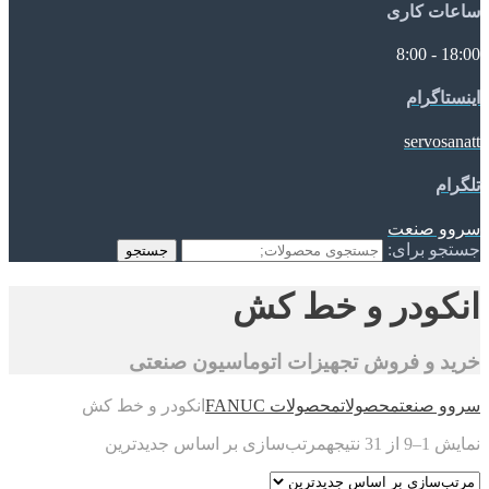
ساعات کاری
18:00 - 8:00
اینستاگرام
servosanatt
تلگرام
سروو صنعت
جستجو برای:
جستجو
انکودر و خط کش
خرید و فروش تجهیزات اتوماسیون صنعتی
سروو صنعت
محصولات
محصولات FANUC
انکودر و خط کش
نمایش 1–9 از 31 نتیجه
مرتب‌سازی بر اساس جدیدترین