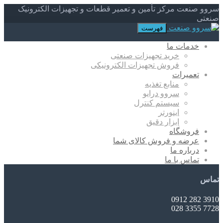
سروو صنعت مرکز تأمین و تعمیر قطعات و تجهیزات الکترونیک
صنعتی
فهرست
خدمات ما
خرید تجهیزات صنعتی
فروش تجهیزات الکترونیکی
تعمیرات
منابع تغذیه
سروو درایو
سیستم کنترل
اینورتر
ابزار دقیق
فروشگاه
عرضه و فروش کالای شما
درباره ما
تماس با ما
تماس
3910 282 0912
7728 3355 028