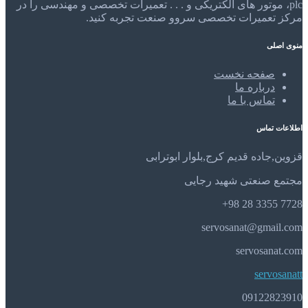
plc، موتور های الکتریکی و . . . تعمیرات تخصصی و مهندسی را در
مرکز تعمیرات تخصصی سروو صنعت تجربه کنید.
منوی اصلی
صفحه نخست
درباره ما
تماس با ما
اطلاعات تماس
قزوین,جاده قدیم کرج,بلوار ابوترابی
مجتمع صنعتی شهید رجایی
7728 3355 28 98+
servosanat@gmail.com
servosanat.com
servosanatt
09122823910