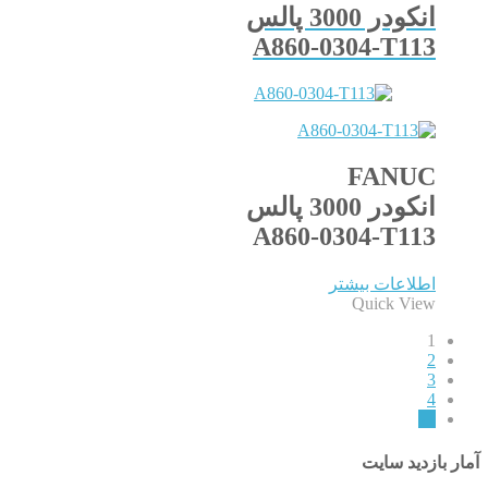
انکودر 3000 پالس
A860-0304-T113
FANUC
انکودر 3000 پالس
A860-0304-T113
اطلاعات بیشتر
Quick View
1
2
3
4
←
آمار بازدید سایت