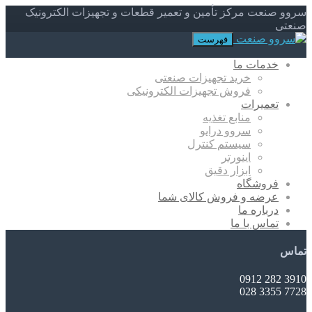
سروو صنعت مرکز تأمین و تعمیر قطعات و تجهیزات الکترونیک
صنعتی
فهرست
خدمات ما
خرید تجهیزات صنعتی
فروش تجهیزات الکترونیکی
تعمیرات
منابع تغذیه
سروو درایو
سیستم کنترل
اینورتر
ابزار دقیق
فروشگاه
عرضه و فروش کالای شما
درباره ما
تماس با ما
تماس
3910 282 0912
7728 3355 028