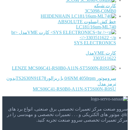
3COM
کارت شبکه
3C5098-C0MB0
HEIDENHAIN
خط کش ابسلوت ABSOLUTE
LC181/16um-ML740
SYS ELECTRONICS
کارت VMEمدل
3303511622
LENZE
سروموتور 0/6NM 4050rpm با ریزالورTS2630N91E78بدون
ترمز مدل
MCS06C41-RS0B0-A11N-ST5S00N-R0SU
سروو صنعت مرکز تعمیرات تخصصی برق صنعتی، انواع برد های
plc، موتور های الکتریکی و . . . تعمیرات تخصصی و مهندسی را در
مرکز تعمیرات تخصصی سروو صنعت تجربه کنید.