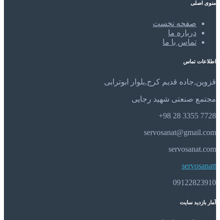
منوی اصلی
صفحه نخست
درباره ما
تماس با ما
اطلاعات تماس
قزوین,جاده قدیم کرج,بلوار ابوترابی
مجتمع صنعتی شهید رجایی
7728 3355 28 98+
servosanat@gmail.com
servosanat.com
servosanatt
09122823910
آمار بازدید سایت