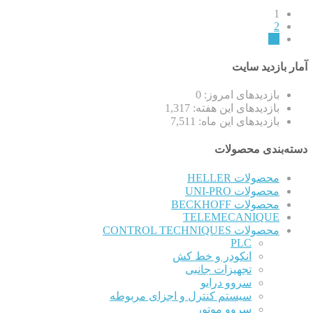
1
2
←
آمار بازدید سایت
بازدیدهای امروز:
0
بازدیدهای این هفته:
1,317
بازدیدهای این ماه:
7,511
دسته‌بندی محصولات
محصولات HELLER
محصولات UNI-PRO
محصولات BECKHOFF
TELEMECANIQUE
محصولات CONTROL TECHNIQUES
PLC
انکودر و خط کش
تجهیزات جانبی
سروو درایو
سیستم کنترل و اجزای مربوطه
سروو موتور