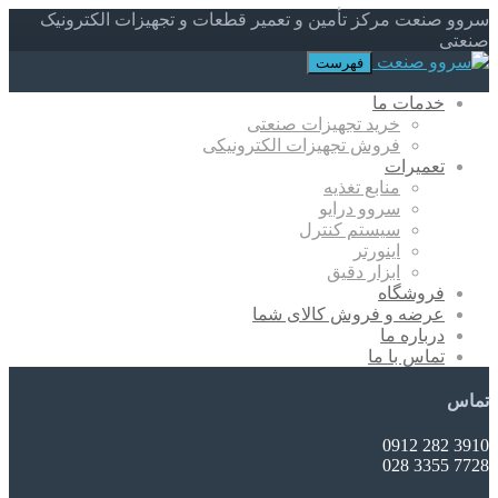
سروو صنعت مرکز تأمین و تعمیر قطعات و تجهیزات الکترونیک
صنعتی
فهرست
خدمات ما
خرید تجهیزات صنعتی
فروش تجهیزات الکترونیکی
تعمیرات
منابع تغذیه
سروو درایو
سیستم کنترل
اینورتر
ابزار دقیق
فروشگاه
عرضه و فروش کالای شما
درباره ما
تماس با ما
تماس
3910 282 0912
7728 3355 028