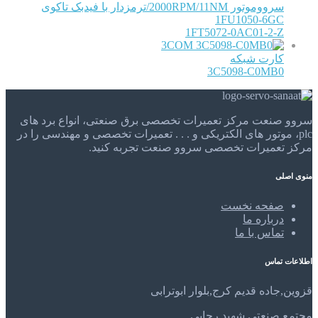
سرووموتور 2000RPM/11NM/ترمزدار با فیدبک تاکوی
1FU1050-6GC
1FT5072-0AC01-2-Z
3COM
کارت شبکه
3C5098-C0MB0
سروو صنعت مرکز تعمیرات تخصصی برق صنعتی، انواع برد های
plc، موتور های الکتریکی و . . . تعمیرات تخصصی و مهندسی را در
مرکز تعمیرات تخصصی سروو صنعت تجربه کنید.
منوی اصلی
صفحه نخست
درباره ما
تماس با ما
اطلاعات تماس
قزوین,جاده قدیم کرج,بلوار ابوترابی
مجتمع صنعتی شهید رجایی