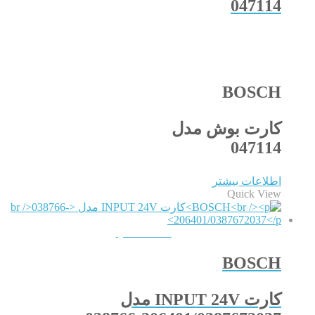
047114
BOSCH
کارت بوش مدل
047114
اطلاعات بیشتر
Quick View
QUICKVIEW
BOSCH
کارت INPUT 24V مدل