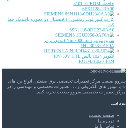
حافظه 810T EPROM
6FX1128-1BA00
SIEMENS
کارت کلوز لوپ زیمنس 611دیجیتال دو محوره بافیدبک خط
کش
6SN1118-0DH23-0AA0
SIEMENS
سرووموتور 6Nm 3000 rpm بدون ترمز
1HU3058-0AF0A
HEIDENHAIN
انکودر 1024 پالس 10V-30V HTL
ROD431.020-1024
سروو صنعت مرکز تعمیرات تخصصی برق صنعتی، انواع برد های
plc، موتور های الکتریکی و . . . تعمیرات تخصصی و مهندسی را در
مرکز تعمیرات تخصصی سروو صنعت تجربه کنید.
منوی اصلی
صفحه نخست
درباره ما
تماس با ما