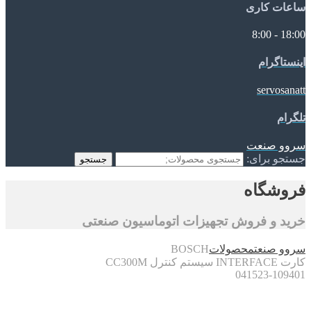
ساعات کاری
18:00 - 8:00
اینستاگرام
servosanatt
تلگرام
سروو صنعت
جستجو برای:
جستجو
فروشگاه
خرید و فروش تجهیزات اتوماسیون صنعتی
سروو صنعت
محصولات
BOSCH
کارت INTERFACE سیستم کنترل CC300M
041523-109401