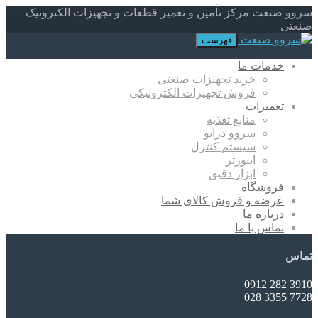
سروو صنعت مرکز تأمین و تعمیر قطعات و تجهیزات الکترونیک
صنعتی
فهرست
خدمات ما
خرید تجهیزات صنعتی
فروش تجهیزات الکترونیکی
تعمیرات
منابع تغذیه
سروو درایو
سیستم کنترل
اینورتر
ابزار دقیق
فروشگاه
عرضه و فروش کالای شما
درباره ما
تماس با ما
تماس
3910 282 0912
7728 3355 028