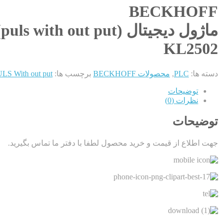
BECKHOFF
ماژول دیجیتال (puls with out put)2 کاناله PLC
KL2502
دسته ها:
PLC
,
محصولات BECKHOFF
برچسب ها:
ULS With out put
توضیحات
نظرات (0)
توضیحات
جهت اطلاع از قیمت و خرید محصول لطفا با دفتر ما تماس بگیرید.