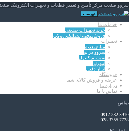
سروو صنعت مرکز تأمین و تعمیر قطعات و تجهیزات الکترونیک صنعت
فهرست
خدمات ما
خرید تجهیزات صنعتی
فروش تجهیزات الکترونیکی
تعمیرات
منابع تغذیه
سروو درایو
سیستم کنترل
اینورتر
ابزار دقیق
فروشگاه
عرضه و فروش کالای شما
درباره ما
تماس با ما
تماس
3910 282 0912
7728 3355 028