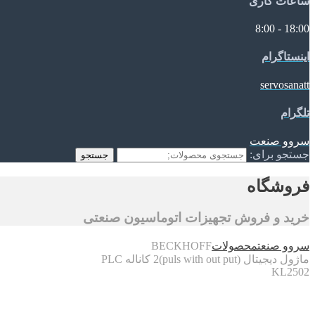
ساعات کاری
18:00 - 8:00
اینستاگرام
servosanatt
تلگرام
سروو صنعت
جستجو برای:
جستجو
فروشگاه
خرید و فروش تجهیزات اتوماسیون صنعتی
سروو صنعت
محصولات
BECKHOFF
ماژول دیجیتال (puls with out put)2 کاناله PLC
KL2502