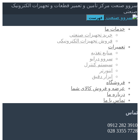
سروو صنعت مرکز تأمین و تعمیر قطعات و تجهیزات الکترونیک
صنعتی
فهرست
خدمات ما
خرید تجهیزات صنعتی
فروش تجهیزات الکترونیکی
تعمیرات
منابع تغذیه
سروو درایو
سیستم کنترل
اینورتر
ابزار دقیق
فروشگاه
عرضه و فروش کالای شما
درباره ما
تماس با ما
تماس
3910 282 0912
7728 3355 028