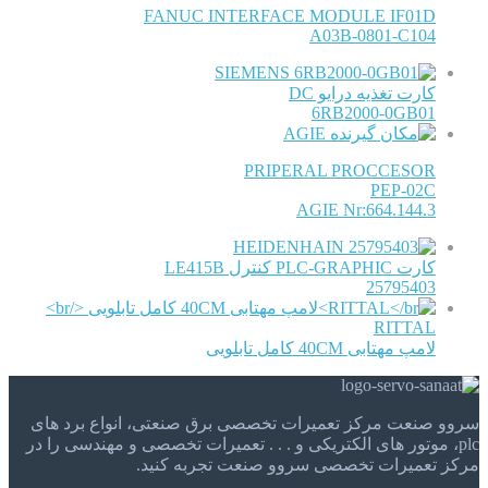
FANUC INTERFACE MODULE IF01D
A03B-0801-C104
SIEMENS
کارت تغذیه درایو DC
6RB2000-0GB01
AGIE
PRIPERAL PROCCESOR
PEP-02C
AGIE Nr:664.144.3
HEIDENHAIN
کارت PLC-GRAPHIC کنترل LE415B
25795403
RITTAL
لامپ مهتابی 40CM کامل تابلویی
سروو صنعت مرکز تعمیرات تخصصی برق صنعتی، انواع برد های
plc، موتور های الکتریکی و . . . تعمیرات تخصصی و مهندسی را در
مرکز تعمیرات تخصصی سروو صنعت تجربه کنید.