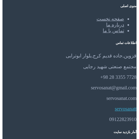
منوی اصلی
صفحه نخست
درباره ما
تماس با ما
اطلاعات تماس
قزوین,جاده قدیم کرج,بلوار ابوترابی
مجتمع صنعتی شهید رجایی
7728 3355 28 98+
servosanat@gmail.com
servosanat.com
servosanatt
09122823910
آمار بازدید سایت