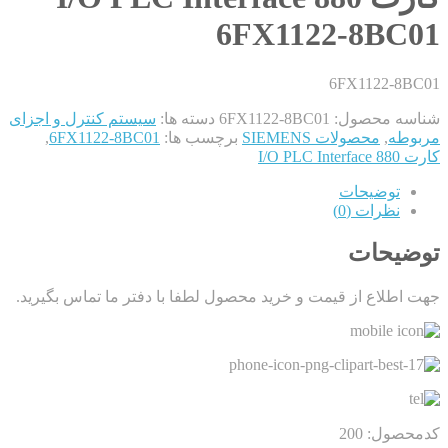
6FX1122-8BC01
6FX1122-8BC01
شناسه محصول:
6FX1122-8BC01
دسته ها:
سیستم کنترل و اجزای
مربوطه
,
محصولات SIEMENS
برچسب ها:
6FX1122-8BC01
,
کارت I/O PLC Interface 880
توضیحات
نظرات (0)
توضیحات
جهت اطلاع از قیمت و خرید محصول لطفا با دفتر ما تماس بگیرید.
کدمحصول: 200