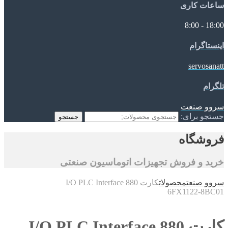
ساعات کاری
18:00 - 8:00
اینستاگرام
servosanatt
تلگرام
سروو صنعت
جستجو برای:
جستجو
فروشگاه
خرید و فروش تجهیزات اتوماسیون صنعتی
سروو صنعت
محصولات
کارت I/O PLC Interface 880
6FX1122-8BC01
کارت I/O PLC Interface 880