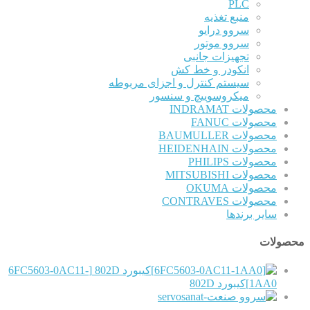
PLC
منبع تغذیه
سروو درایو
سروو موتور
تجهیزات جانبی
انکودر و خط کش
سیستم کنترل و اجزای مربوطه
میکروسوییچ و سنسور
محصولات INDRAMAT
محصولات FANUC
محصولات BAUMULLER
محصولات HEIDENHAIN
محصولات PHILIPS
محصولات MITSUBISHI
محصولات OKUMA
محصولات CONTRAVES
سایر برندها
محصولات
[6FC5603-0AC11-
1AA0]کیبورد 802D