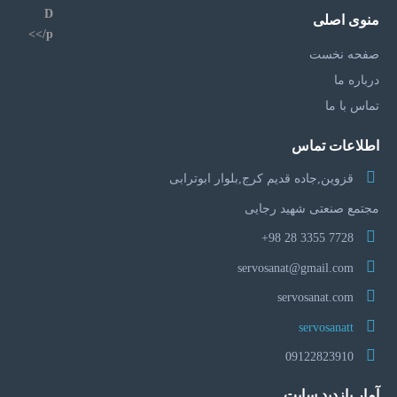
منوی اصلی
صفحه نخست
درباره ما
تماس با ما
اطلاعات تماس
قزوین,جاده قدیم کرج,بلوار ابوترابی
مجتمع صنعتی شهید رجایی
7728 3355 28 98+
servosanat@gmail.com
servosanat.com
servosanatt
09122823910
آمار بازدید سایت