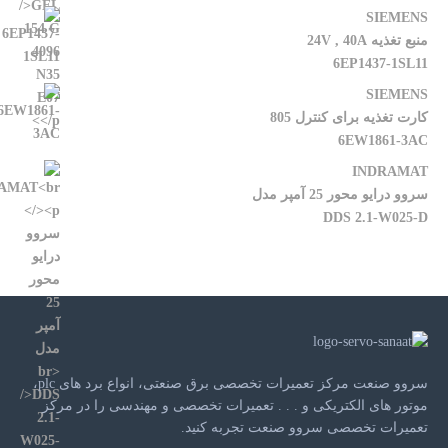
SIEMENS
منبع تغذیه 24V , 40A
6EP1437-1SL11
SIEMENS
کارت تغذیه برای کنترل 805
6EW1861-3AC
INDRAMAT
سروو درایو محور 25 آمپر مدل
DDS 2.1-W025-D
سروو صنعت مرکز تعمیرات تخصصی برق صنعتی، انواع برد های plc،
موتور های الکتریکی و . . . تعمیرات تخصصی و مهندسی را در مرکز
تعمیرات تخصصی سروو صنعت تجربه کنید.