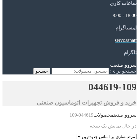
ساعات کاری
18:00 - 8:00
اینستاگرام
servosanatt
تلگرام
سروو صنعت
جستجو برای:
جستجو
044619-109
خرید و فروش تجهیزات اتوماسیون صنعتی
سروو صنعت
محصولات
044619-109
در حال نمایش یک نتیجه