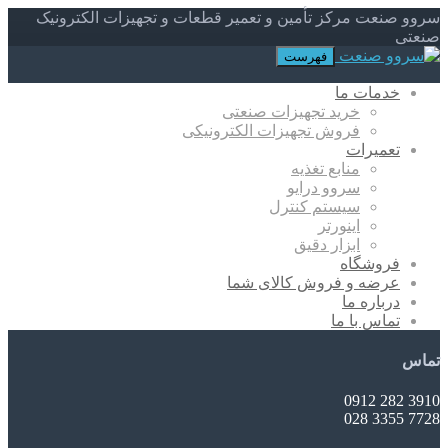
سروو صنعت مرکز تأمین و تعمیر قطعات و تجهیزات الکترونیک
صنعتی
فهرست
خدمات ما
خرید تجهیزات صنعتی
فروش تجهیزات الکترونیکی
تعمیرات
منابع تغذیه
سروو درایو
سیستم کنترل
اینورتر
ابزار دقیق
فروشگاه
عرضه و فروش کالای شما
درباره ما
تماس با ما
تماس
3910 282 0912
7728 3355 028