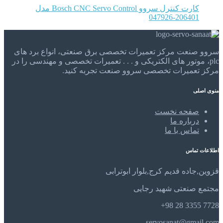
کارت کنترل سروو Bosch CNC Servo Control مدل
047926-206401
سروو صنعت مرکز تعمیرات تخصصی برق صنعتی، انواع برد های
plc، موتور های الکتریکی و . . . تعمیرات تخصصی و مهندسی را در
مرکز تعمیرات تخصصی سروو صنعت تجربه کنید.
منوی اصلی
صفحه نخست
درباره ما
تماس با ما
اطلاعات تماس
قزوین,جاده قدیم کرج,بلوار ابوترابی
مجتمع صنعتی شهید رجایی
7728 3355 28 98+
servosanat@gmail.com